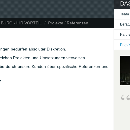
DAS
Team
 BÜRO - IHR VORTEIL
/
Projekte / Referenzen
Berat
Partne
Projek
ungen bedürfen absoluter Diskretion.
greichen Projekten und Umsetzungen verweisen.
abe durch unsere Kunden über spezifische Referenzen und
h!
Wir definieren uns über den Erfolg
unserer Kunden!