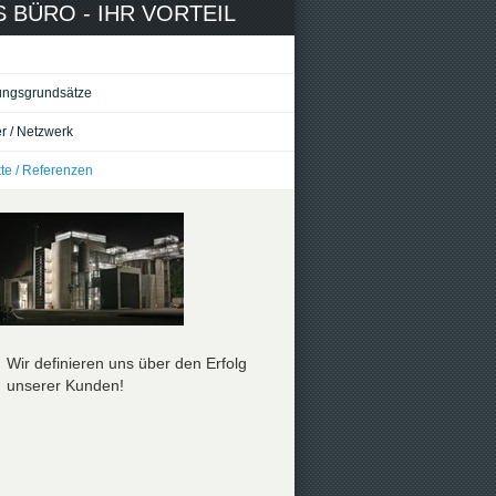
 BÜRO - IHR VORTEIL
ungsgrundsätze
r / Netzwerk
te / Referenzen
Wir definieren uns über den Erfolg
Wir definieren uns über d
unserer Kunden!
unserer Kunden!