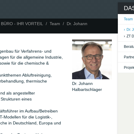
DAS
Team
 BÜRO - IHR VORTEIL
/
Team
/
Dr. Johann
›
Dr. 
›
ZT D
Berat
genbau für Verfahrens- und
agen für die allgemeine Industrie,
Partne
 sowie für die chemische &
Projek
ktthemen Abluftreinigung,
rbehandlung, thermische
Dr. Johann
Halbartschlager
nd als angestellter
 Strukturen eines
ftsführer im Aufbau/Betreiben
T-Modellen für die Logistik-,
che in Deutschland, Europa und