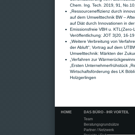
Chem. Ing. Tech. 2019, 91, No.1
„Ressourceneffizienz durch innov
auf dem Umwelttechnik BW – Afte
auf Diät durch Innovationen in de
Emissionsfreie VBH u. KTL(Zero-L
Veröffentlichung: JOT 3|20, 16-19
„Weitere Verbreitung von Verfahr
der Abluft“; Vortrag auf dem UT
Umwelttechnik: Märkten der Zukun
„Verfahren zur Wärmerückgewinnun
„Ersten Unternehmerfrühstück „Re
Wirtschaftsförderung des LK Böbl
Holzgerlingen
HOME
DAS BÜRO - IHR VORTEIL
Team
Beratungsgrundsätze
Partner / Netzwerk