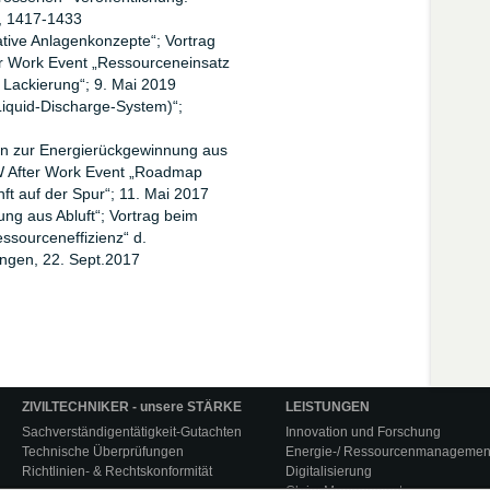
0, 1417-1433
ative Anlagenkonzepte“; Vortrag
r Work Event „Ressourceneinsatz
r Lackierung“; 9. Mai 2019
iquid-Discharge-System)“;
en zur Energierückgewinnung aus
BW After Work Event „Roadmap
ft auf der Spur“; 11. Mai 2017
g aus Abluft“; Vortrag beim
ssourceneffizienz“ d.
ingen, 22. Sept.2017
ZIVILTECHNIKER - unsere STÄRKE
LEISTUNGEN
Sachverständigentätigkeit-Gutachten
Innovation und Forschung
Technische Überprüfungen
Energie-/ Ressourcenmanagemen
Richtlinien- & Rechtskonformität
Digitalisierung