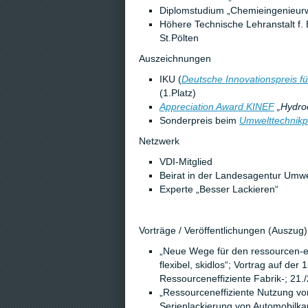
Diplomstudium „Chemieingenieur
Höhere Technische Lehranstalt f. El
St.Pölten
Auszeichnungen
IKU (
Deutsche Innovationspreis f
(1.Platz)
Appreciation Award KINEF
„Hydroc
Sonderpreis beim
Umwelttechnikp
Netzwerk
VDI-Mitglied
Beirat in der Landesagentur Umw
Experte „Besser Lackieren“
Vorträge / Veröffentlichungen (Auszug)
„Neue Wege für den ressourcen-ef
flexibel, skidlos“; Vortrag auf der
Ressourceneffiziente Fabrik-; 21
„Ressourceneffiziente Nutzung vo
Serienlackierung von Automobilkar