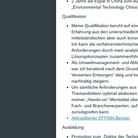
2 Jahre als Expat in China zum Au
„Environmental Technology China
Qualifikation
Meine Qualifikation beruht auf ein
Erfahrung aus den unterschiedli
mittelständischen aber auch konz
Ich kann die verfahrenstechnisch
Anforderungen durch mein analy
Lösungskonzepten zusammenfüh
Als Umweltmanagement- und Abfal
war ich beratend nach dem Grund
Verwerten-Entsorgen“ tätig und k
nachhaltig steigern.
Um sämtliche Anforderungen aus 
Themenfeldern optimal abdecken 
meiner „Hands-on“-Mentalität übe
Fach- und Branchenexperten, auf 
zurückgreifen kann.
Akkreditierter EFFIMA Berater
Ausbildung
Promotion zum „Doktor der Techn