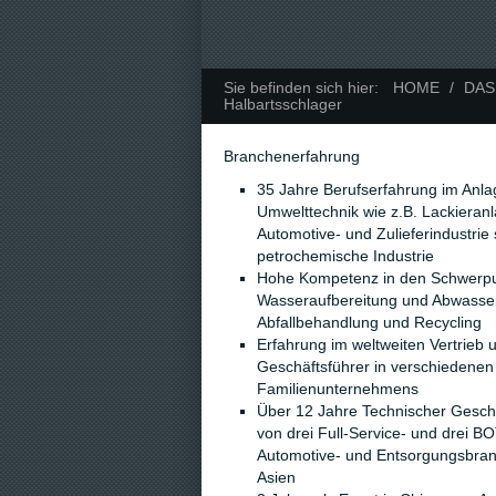
Sie befinden sich hier:
HOME
/
DAS
Halbartsschlager
Branchenerfahrung
35 Jahre Berufserfahrung im Anla
Umwelttechnik wie z.B. Lackieranl
Automotive- und Zulieferindustrie
petrochemische Industrie
Hohe Kompetenz in den Schwerpun
Wasseraufbereitung und Abwasse
Abfallbehandlung und Recycling
Erfahrung im weltweiten Vertrieb u
Geschäftsführer in verschiedenen
Familienunternehmens
Über 12 Jahre Technischer Geschä
von drei Full-Service- und drei BO
Automotive- und Entsorgungsbran
Asien