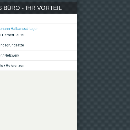
 BÜRO - IHR VORTEIL
Johann Halbartsschlager
I Herbert Teufel
ungsgrundsätze
r / Netzwerk
te / Referenzen