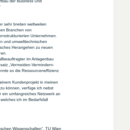
fbau der Business Unit
“
er sehr breiten weltweiten
chen Branchen von
ernstrukturierten Unternehmen.
en und umwelttechnischen
tisches Herangehen zu neuen
ren.
lbeauftragter im Anlagenbau
satz „Vermeiden-Vermindern-
onnte so die Ressourceneffizienz
einem Kundenprojekt in meinen
zu können, verfüge ich nebst
r ein umfangreiches Netzwerk an
welches ich im Bedarfsfall
ischen Wissenschaften“, TU Wien