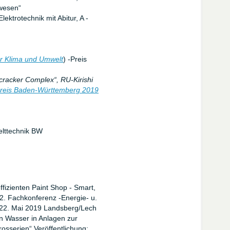
wesen“
ektrotechnik mit Abitur, A -
ür Klima und Umwelt
) -Preis
racker Complex“, RU-Kirishi
reis Baden-Württemberg 2019
elttechnik BW
fizienten Paint Shop - Smart,
 12. Fachkonferenz -Energie- u.
./22. Mai 2019 Landsberg/Lech
n Wasser in Anlagen zur
osserien“ Veröffentlichung: